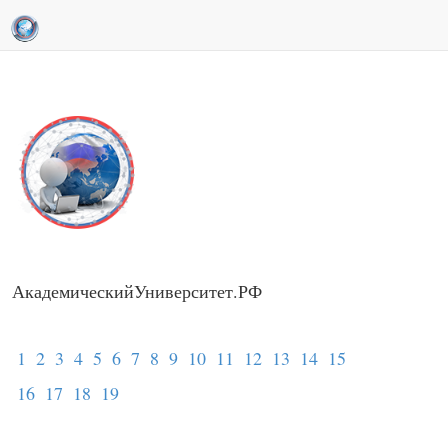
АкадемическийУниверситет.РФ
1
2
3
4
5
6
7
8
9
10
11
12
13
14
15
16
17
18
19