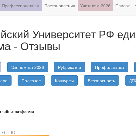
Профессионализм
Постановления
Учителям 2026
Список
йский Университет РФ еди
ма - Отзывы
Экономика 2026
Рубрикатор
Профилактика
ьера
Полезное
Конкурсы
Безопасность
ДП
онлайн-платформа