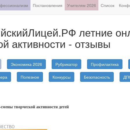
фессионализм
Постановления
Учителям 2026
Список
Конф
йскийЛицей.РФ летние он
ой активности - отзывы
Экономика 2026
Рубрикатор
Профилактика
ьера
Полезное
Конкурсы
Безопасность
ДП
-смены творческой активности детей