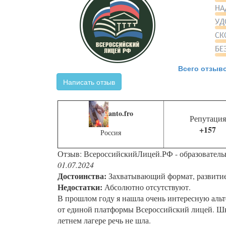
Всего отзыво
Написать отзыв
anto.fro
Репутация
+157
Россия
Отзыв: ВсероссийскийЛицей.РФ - образователь
01.07.2024
Достоинства:
Захватывающий формат, развитие 
Недостатки:
Абсолютно отсутствуют.
В прошлом году я нашла очень интересную альт
от единой платформы Всероссийский лицей. Шко
летнем лагере речь не шла.